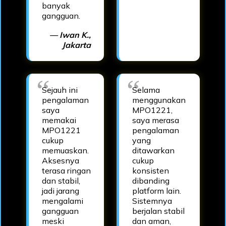
banyak
gangguan.
— Iwan K.,
Jakarta
Sejauh ini
Selama
pengalaman
menggunakan
saya
MPO1221,
memakai
saya merasa
MPO1221
pengalaman
cukup
yang
memuaskan.
ditawarkan
Aksesnya
cukup
terasa ringan
konsisten
dan stabil,
dibanding
jadi jarang
platform lain.
mengalami
Sistemnya
gangguan
berjalan stabil
meski
dan aman,