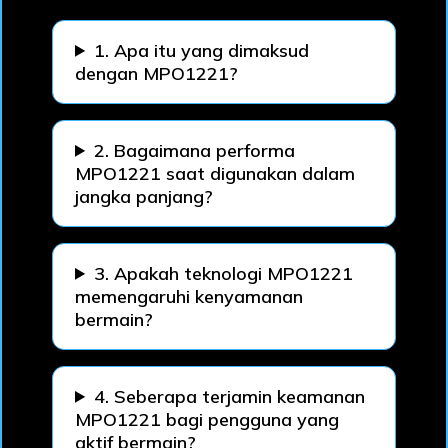
1. Apa itu yang dimaksud
dengan MPO1221?
2. Bagaimana performa
MPO1221 saat digunakan dalam
jangka panjang?
3. Apakah teknologi MPO1221
memengaruhi kenyamanan
bermain?
4. Seberapa terjamin keamanan
MPO1221 bagi pengguna yang
aktif bermain?