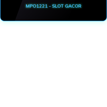
MPO1221 - SLOT GACOR